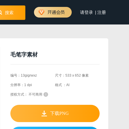
|
请登录
注册
搜索
毛笔字素材
编号：13gigrwxz
尺寸：533 x 652 像素
分辨率：1 dpi
格式 ：AI
授权方式： 不可商用
i
下载PNG