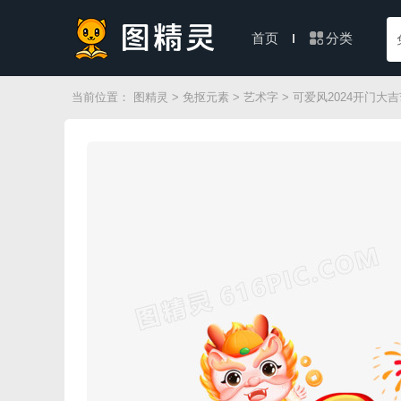
分类
首页
当前位置：
图精灵
>
免抠元素
>
艺术字
> 可爱风2024开门大