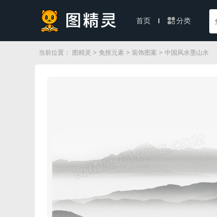
分类
首页
当前位置：
图精灵
>
免抠元素
>
装饰图案
> 中国风水墨山水