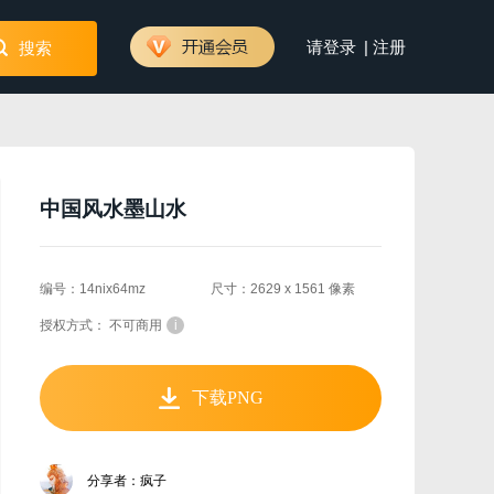
|
请登录
注册
搜索
中国风水墨山水
编号：14nix64mz
尺寸：2629 x 1561 像素
授权方式： 不可商用
i
下载PNG
分享者：疯子