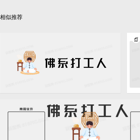
相似推荐
卡通简约佛系打工人桌面壁
4724 × 2362
纸