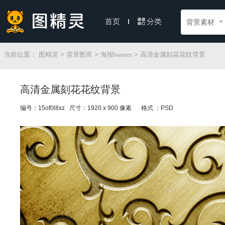
分类
首页
背景素材
当前位置：
图精灵
>
背景图库
>
海报banner
> 高清金属刻花花纹背景
高清金属刻花花纹背景
编号：15of0l8xz 尺寸：1920 x 900 像素
格式 ：PSD