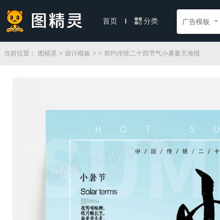
分类
首页
广告模板
当前位置：
图精灵
>
设计模板
>
> 简约传统二十四节气小暑夏天海报