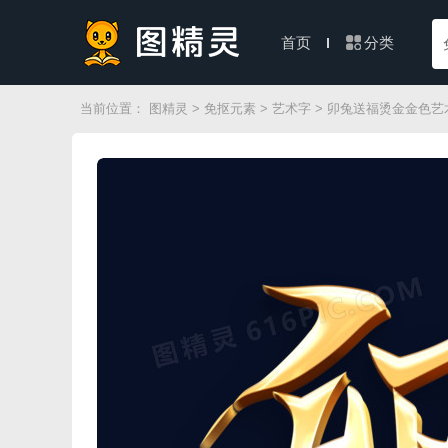
分类
首页
当前位置：
图精灵
>
免抠元素
>
艺术字
> 卯兔送福烫金金色艺