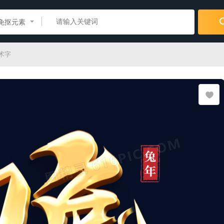
免抠元素
术字