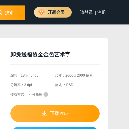
|
请登录
注册
搜索
卯兔送福烫金金色艺术字
编号：18min5ng5
尺寸：2000 x 2000 像素
分辨率：3 dpi
格式 ：PSD
授权方式： 不可商用
i
下载PNG