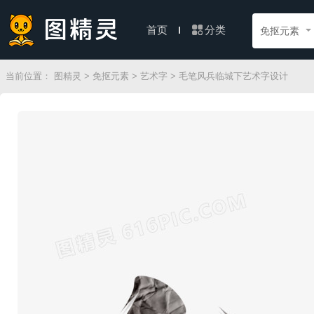
分类
首页
免抠元素
当前位置：
图精灵
>
免抠元素
>
艺术字
> 毛笔风兵临城下艺术字设计