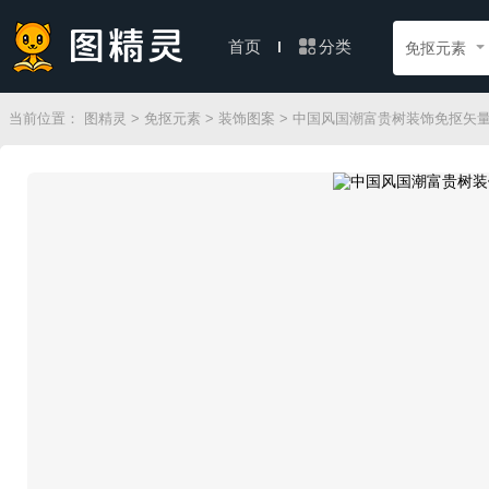
分类
首页
免抠元素
当前位置：
图精灵
>
免抠元素
>
装饰图案
> 中国风国潮富贵树装饰免抠矢