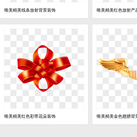
唯美精美线条放射背景装饰
唯美精美红色放射产
唯美精美红色彩带花朵装饰
唯美精美金色翅膀背