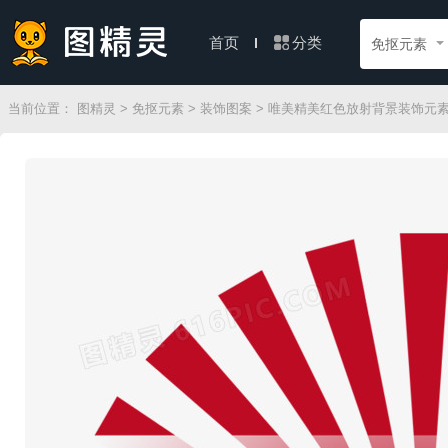
分类
首页
免抠元素
当前位置：
图精灵
>
免抠元素
>
装饰图案
> 唯美精美红色放射背景装饰元