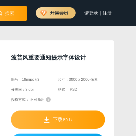
|
请登录
注册
搜索
波普风重要通知提示字体设计
编号：18mipo7j3
尺寸：3000 x 2000 像素
分辨率：3 dpi
格式 ：PSD
授权方式： 不可商用
i
下载PNG