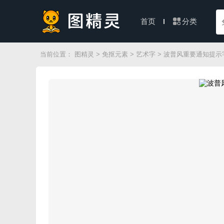
分类
首页
当前位置：
图精灵
>
免抠元素
>
艺术字
> 波普风重要通知提示