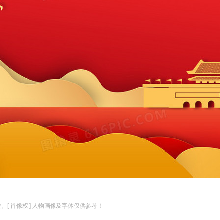
。[ 肖像权 ] 人物画像及字体仅供参考！