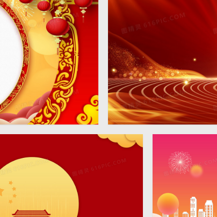
景
红金大气晚会线条金光党政
4724 × 2362
党建背景