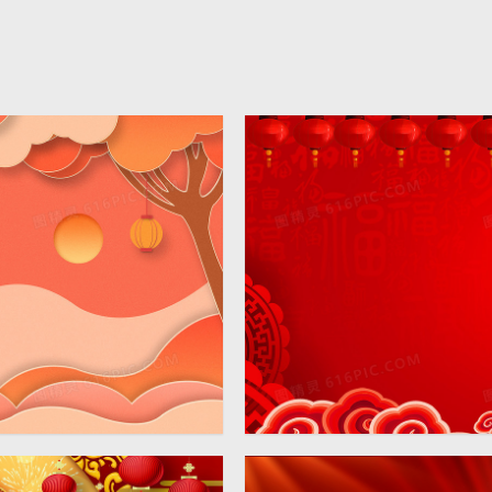
红金大气剪纸风2022虎年背
4724 × 2362