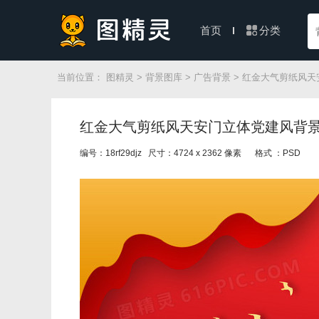
分类
首页
当前位置：
图精灵
>
背景图库
>
广告背景
> 红金大气剪纸风
红金大气剪纸风天安门立体党建风背
编号：18rf29djz 尺寸：4724 x 2362 像素
格式 ：PSD