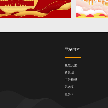
金
剪纸风小清新党
4724 × 2362
城市党建背景
网站内容
免抠元素
背景图
广告模板
艺术字
更多 >