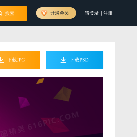
|
请登录
注册
搜索
下载JPG
下载PSD