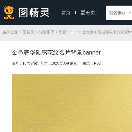
分类
首页
背景素材
当前位置：
图精灵
>
背景图库
>
海报banner
> 金色奢华质感花纹名片背景ban
金色奢华质感花纹名片背景banner
编号：18rfp2rpz 尺寸：1920 x 859 像素
格式 ：PSD