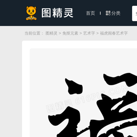
分类
首页
当前位置：
图精灵
>
免抠元素
>
艺术字
> 福虎闹春艺术字