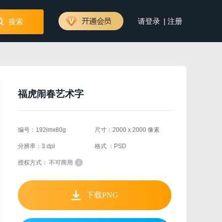
|
请登录
注册
搜索
福虎闹春艺术字
编号：192imx80g
尺寸：2000 x 2000 像素
分辨率：3 dpi
格式 ：PSD
授权方式： 不可商用
i
下载PNG