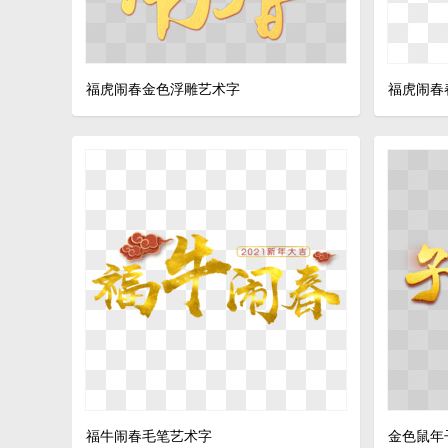
福虎闹春金色浮雕艺术字
福虎闹春
福牛闹春毛笔艺术字
金色鼠年