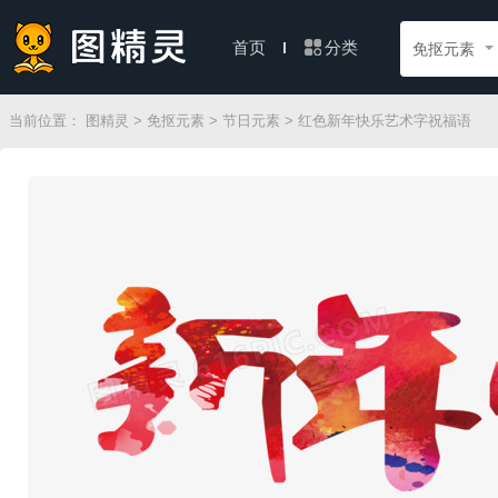
分类
首页
免抠元素
当前位置：
图精灵
>
免抠元素
>
节日元素
> 红色新年快乐艺术字祝福语