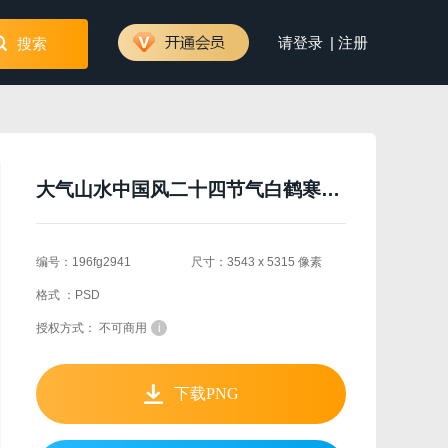
|
请登录
注册
搜索
大气山水中国风二十四节气白鹤寒露背景
编号：196fg2941
尺寸：3543 x 5315 像素
格式 ：PSD
授权方式： 不可商用
i
下载PNG