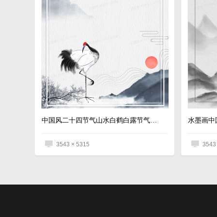
中国风二十四节气山水白鹤白露节气背景
水墨画中
3543 × 5315
3543