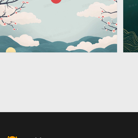
景
景
大海国潮祥云海浪中国风背
绿
2912 × 1632
景
景