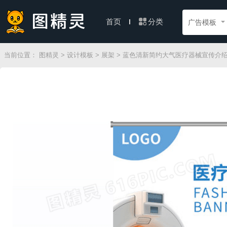
分类
首页
广告模板
当前位置：
图精灵
>
设计模板
>
展架
> 蓝色清新简约大气医疗器械宣传介