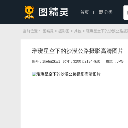
分类
首页
当前位置：
图精灵
>
摄影图
>
其他
> 璀璨星空下的沙漠公路摄
璀璨星空下的沙漠公路摄影高清图片
编号：1kehg2kw1 尺寸：3200 x 2134 像素
格式 ：JPG