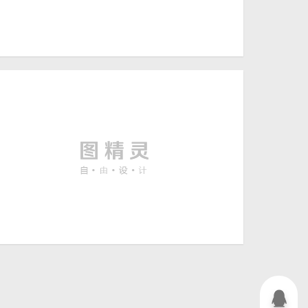
黄昏夕阳下的高架路桥摄影
5458 × 3636
高清图片
在灯光下的打击乐乐器摄影
6000 × 4000
高清图片