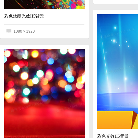
彩色炫酷光效H5背景
1080 × 1920
彩色光效H5背景