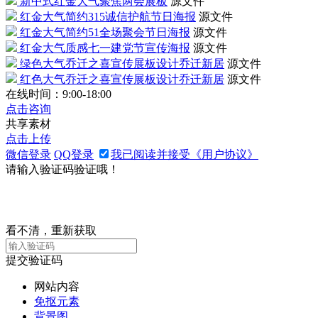
新中式红金大气聚焦两会展板
源文件
红金大气简约315诚信护航节日海报
源文件
红金大气简约51全场聚会节日海报
源文件
红金大气质感七一建党节宣传海报
源文件
绿色大气乔迁之喜宣传展板设计乔迁新居
源文件
红色大气乔迁之喜宣传展板设计乔迁新居
源文件
在线时间：9:00-18:00
点击咨询
共享素材
点击上传
微信登录
QQ登录
我已阅读并接受《用户协议》
请输入验证码验证哦！
看不清，重新获取
提交验证码
网站内容
免抠元素
背景图