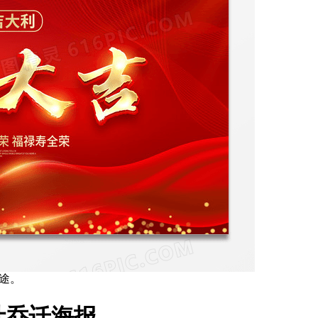
用途。
计乔迁海报