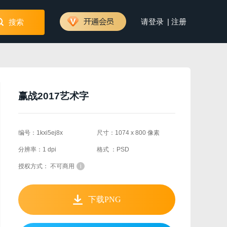
|
请登录
注册
搜索
赢战2017艺术字
编号：1kxi5ej8x
尺寸：1074 x 800 像素
分辨率：1 dpi
格式 ：PSD
授权方式： 不可商用
i
下载PNG