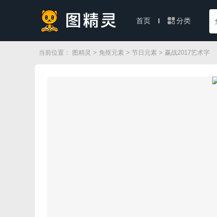
分类
首页
当前位置：
图精灵
>
免抠元素
>
节日元素
> 赢战2017艺术字