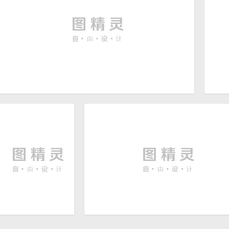
塞维利亚西班牙广场景观摄
广
6720 × 4480
影图片
沿海城市建筑风景
西部荒凉建筑风景图片
6000 ×