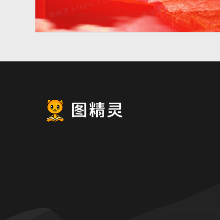
水彩天安门党建质感党政背
景