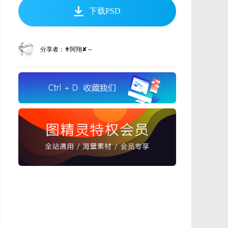
下载PSD
分享者：✟阿翔✘～