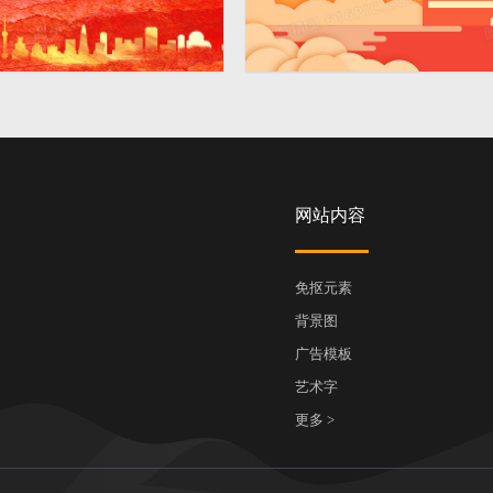
红色剪纸风党政背景
4724 × 2362
网站内容
免抠元素
背景图
广告模板
艺术字
更多 >