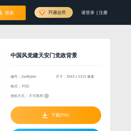
|
请登录
注册
搜索
中国风党建天安门党政背景
编号：1lwf6jddv
尺寸：3543 x 5315 像素
格式 ：PSD
授权方式： 不可商用
i
下载PNG