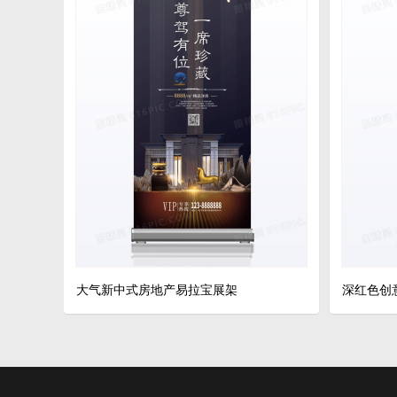
大气新中式房地产易拉宝展架