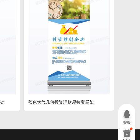
架
蓝色大气几何投资理财易拉宝展架