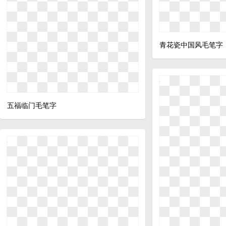
青花瓷中国风毛笔字
五福临门毛笔字