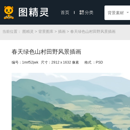
分类
首页
背景素材
当前位置：
图精灵
>
背景图库
>
插画
> 春天绿色山村田野风景插画
春天绿色山村田野风景插画
编号：1mrf52jwk 尺寸：2912 x 1632 像素
格式 ：PSD