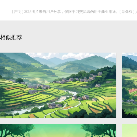
[ 声明 ] 本站图片来自用户分享，仅限学习交流请勿用于商业用途。[ 肖像权 
相似推荐
春天绿色山村田野风景插画
春
2912 × 1632