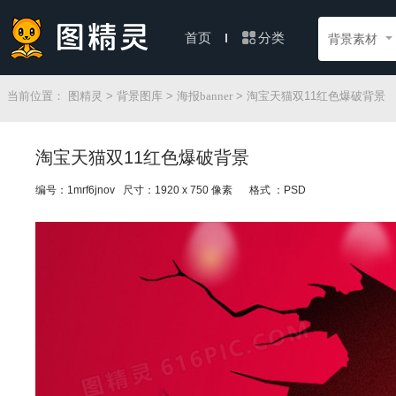
分类
首页
背景素材
当前位置：
图精灵
>
背景图库
>
海报banner
> 淘宝天猫双11红色爆破背景
淘宝天猫双11红色爆破背景
编号：1mrf6jnov 尺寸：1920 x 750 像素
格式 ：PSD