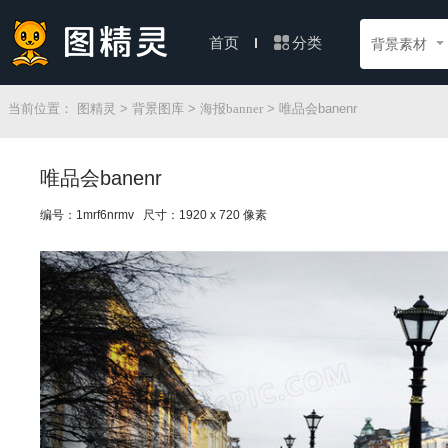
分类
首页
背景素材
当前位置：
图精灵
>
背景图库
>
海报banner
> 唯品会banenr
唯品会banenr
编号：1mrf6nrmv 尺寸：1920 x 720 像素