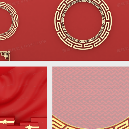
红色简约C4D立体喜庆创意背
景