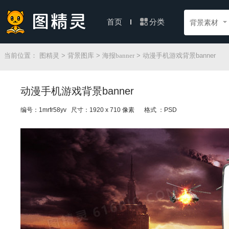
分类
首页
背景素材
当前位置：
图精灵
>
背景图库
>
海报banner
> 动漫手机游戏背景banner
动漫手机游戏背景banner
编号：1mrfr58yv 尺寸：1920 x 710 像素
格式 ：PSD