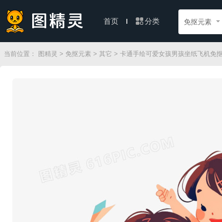
分类
首页
免抠元素
当前位置：
图精灵
>
免抠元素
>
其它
> 卡通手绘可爱女孩男孩坐纸飞机免