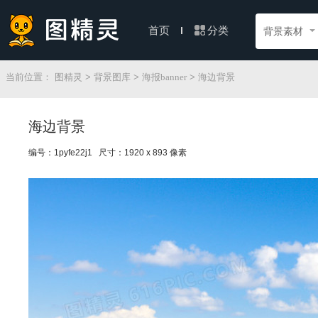
分类
首页
背景素材
当前位置：
图精灵
>
背景图库
>
海报banner
> 海边背景
海边背景
编号：1pyfe22j1 尺寸：1920 x 893 像素