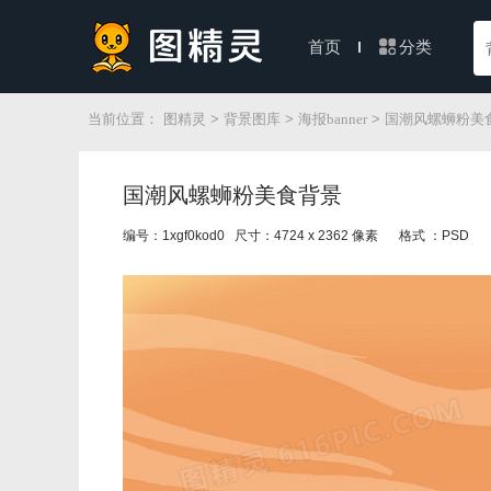
分类
首页
当前位置：
图精灵
>
背景图库
>
海报banner
> 国潮风螺蛳粉美
国潮风螺蛳粉美食背景
编号：1xgf0kod0 尺寸：4724 x 2362 像素
格式 ：PSD