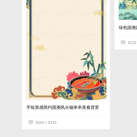
绿色国潮
4722
手绘质感简约国潮风火锅串串美食背景
3543 × 5315