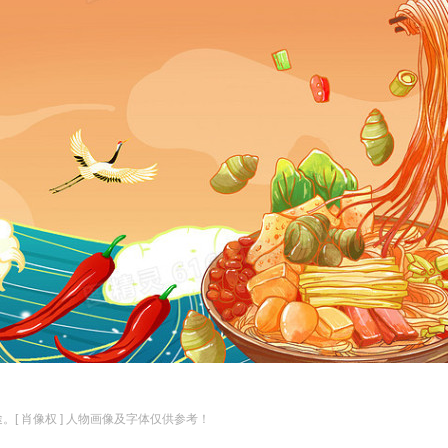
。[ 肖像权 ] 人物画像及字体仅供参考！