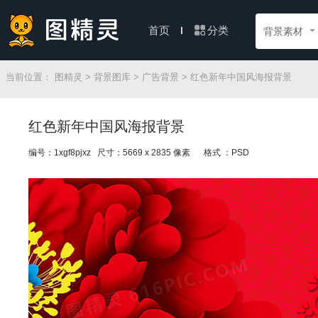
分类
首页
背景素材
当前位置：
图精灵
>
背景图库
>
广告背景
> 红色新年中国风海报背景
红色新年中国风海报背景
编号：1xgf8pjxz 尺寸：5669 x 2835 像素
格式 ：PSD