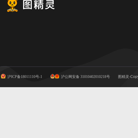
沪ICP备18011110号-1
沪公网安备 31010402010218号
图精灵-Copy