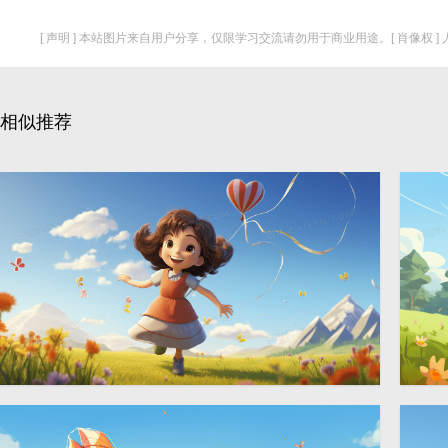
[ 声明 ] 本站图片来自用户分享，仅限学习交流请勿用于商业用途。[ 肖像权 
相似推荐
唯美春天女孩在草地上放风
唯
2912 × 1632