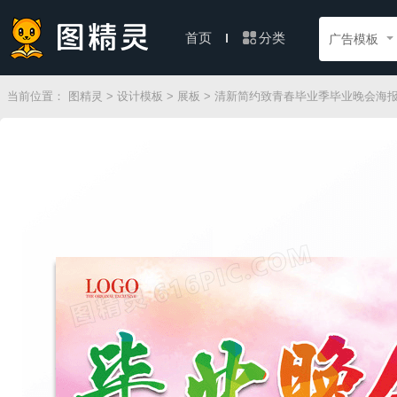
分类
首页
广告模板
当前位置：
图精灵
>
设计模板
>
展板
> 清新简约致青春毕业季毕业晚会海