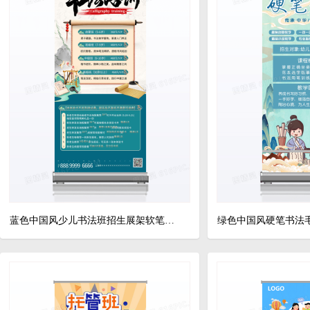
蓝色中国风少儿书法班招生展架软笔书法