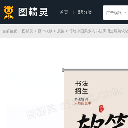
分类
首页
广告模板
当前位置：
图精灵
>
设计模板
>
展架
> 传统中国风少儿书法班招生展架软