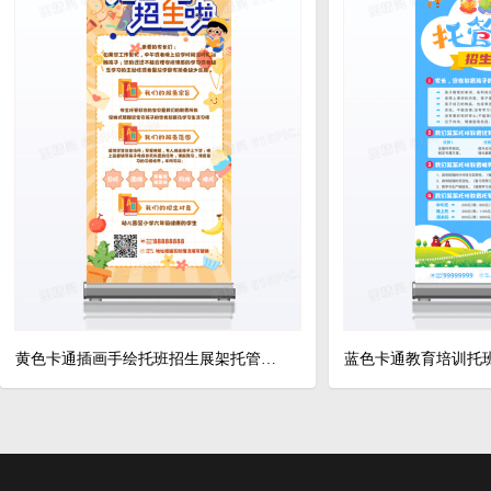
黄色卡通插画手绘托班招生展架托管班暑期假期展架作业托管班展架托管班招生