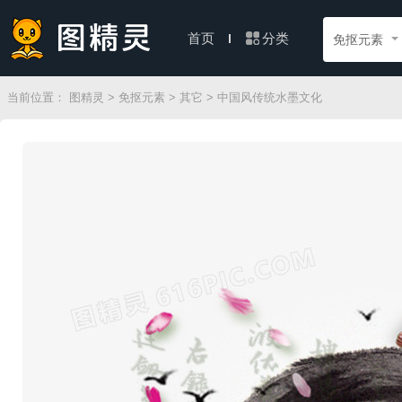
分类
首页
免抠元素
当前位置：
图精灵
>
免抠元素
>
其它
> 中国风传统水墨文化