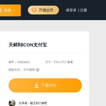
|
请登录
注册
搜索
天鲜到ICON支付宝
编号：1xrip4ye1
尺寸：718 x 717 像素
授权方式： 不可商用
i
下载PNG
分享者：霸王别个姬吧