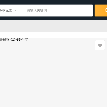
免抠元素
宝