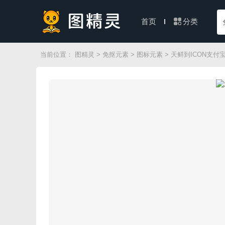
分类
首页
当前位置：
图精灵
>
免抠元素
>
图标元素
> 天鲜到ICON支付