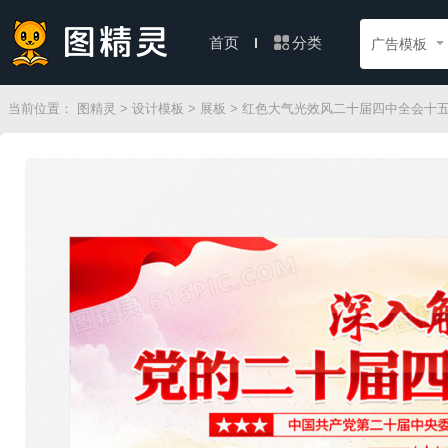
分类
首页
广告模板
当前位置：
图精灵
>
设计模板
>
展板
> 红色大气光效风二十届四中全会十