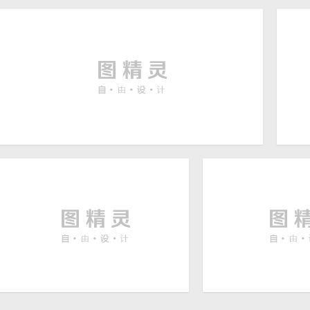
水墨中国风变脸文化老火锅
中
4028 × 2070
海报背景素材
景