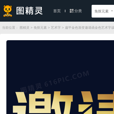
分类
首页
免抠元素
当前位置：
图精灵
>
免抠元素
>
艺术字
> 扁平金色渐变邀请函金色艺术字