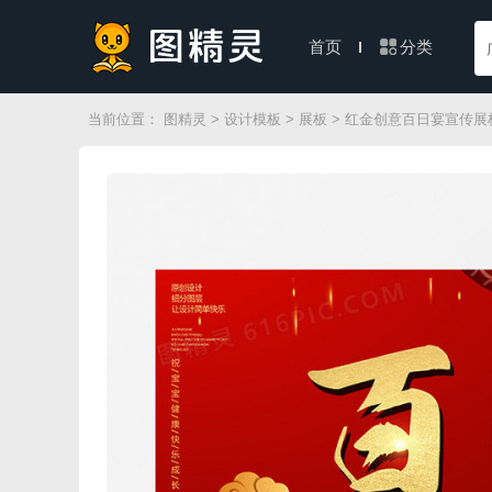
分类
首页
当前位置：
图精灵
>
设计模板
>
展板
> 红金创意百日宴宣传展