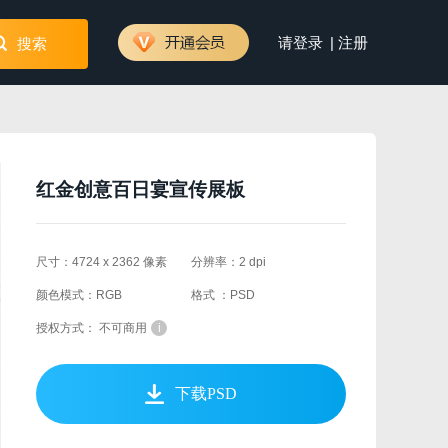
|
请登录
注册
搜索
红金创意百日宴宣传展板
尺寸：4724 x 2362 像素
分辨率：2 dpi
颜色模式：RGB
格式 ：PSD
授权方式： 不可商用
i
下载PSD