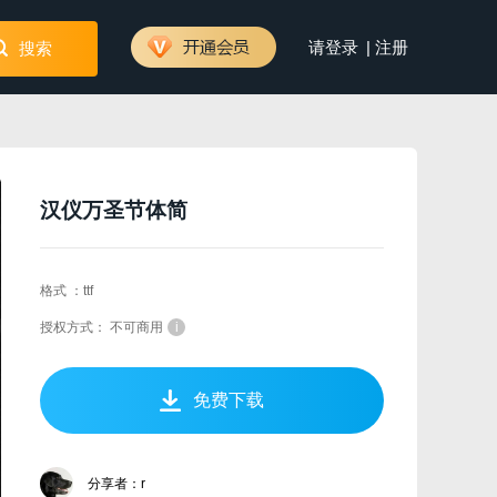
|
请登录
注册
搜索
汉仪万圣节体简
格式 ：ttf
授权方式： 不可商用
i
免费下载
分享者：r