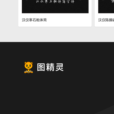
汉仪寒石粗体简
汉仪陈频