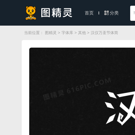
分类
首页
当前位置：
图精灵
>
字体库
>
其他
> 汉仪万圣节体简