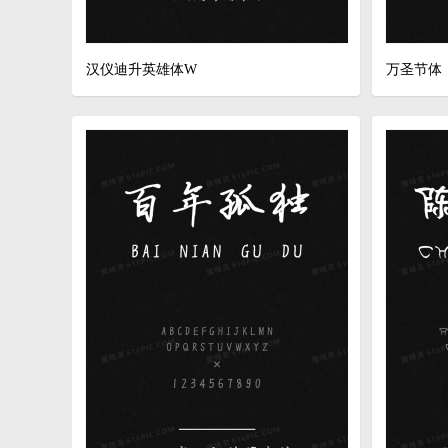
汉仪迪升英雄体W
万圣节体