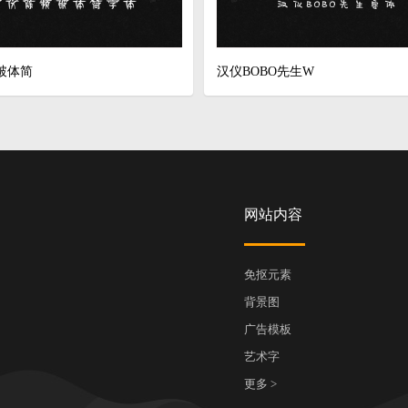
破体简
汉仪BOBO先生W
网站内容
免抠元素
背景图
广告模板
艺术字
更多 >