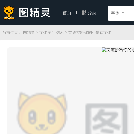
分类
首页
字体
当前位置：
图精灵
>
字体库
>
仿宋
> 文道抄给你的小情话字体