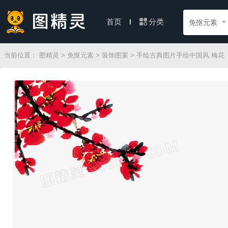
分类
首页
免抠元素
当前位置：
图精灵
>
免抠元素
>
装饰图案
> 手绘古典图片手绘中国风 梅花