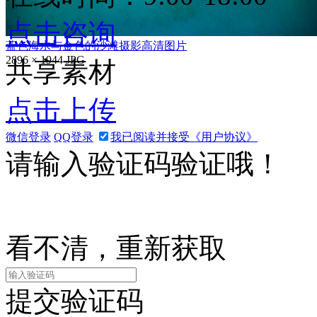
点击咨询
蓝色海水与金色的沙滩摄影高清图片
2896 × 1944
JPG
共享素材
点击上传
微信登录
QQ登录
我已阅读并接受《用户协议》
请输入验证码验证哦！
看不清，重新获取
提交验证码