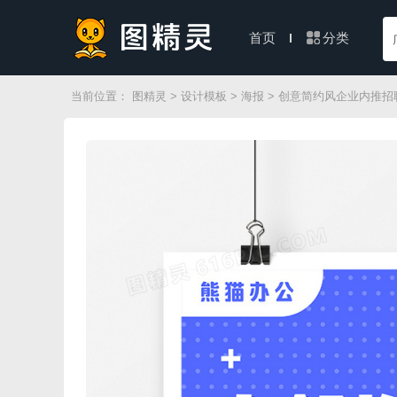
分类
首页
当前位置：
图精灵
>
设计模板
>
海报
> 创意简约风企业内推招